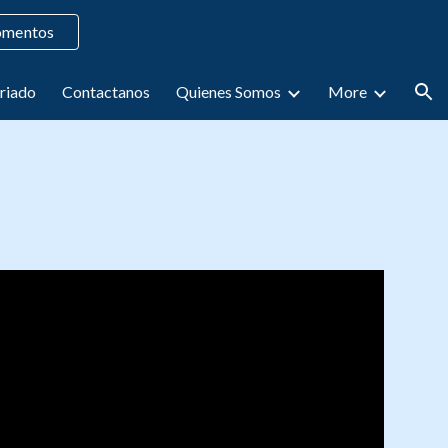
omentos
ion
riado
Contactanos
Quienes Somos
More