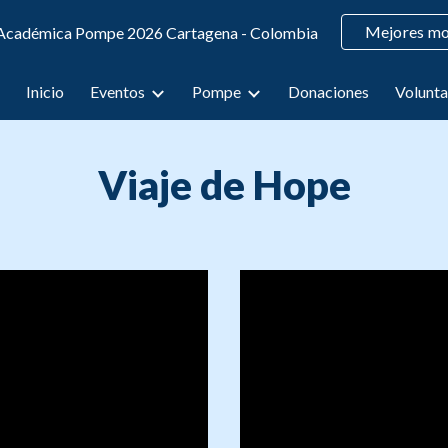
Mejores m
 Académica Pompe 2026 Cartagena - Colombia
ip to main content
Skip to navigat
Inicio
Eventos
Pompe
Donaciones
Volunta
Viaje de Hope